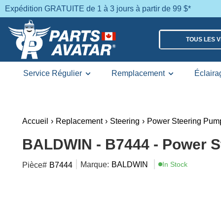
Expédition GRATUITE de 1 à 3 jours à partir de 99 $*
TOUS LES 
Service Régulier
Remplacement
Éclaira
Accueil
›
Replacement
›
Steering
›
Power Steering Pum
BALDWIN - B7444 - Power St
Marque:
BALDWIN
In Stock
Pièce#
B7444