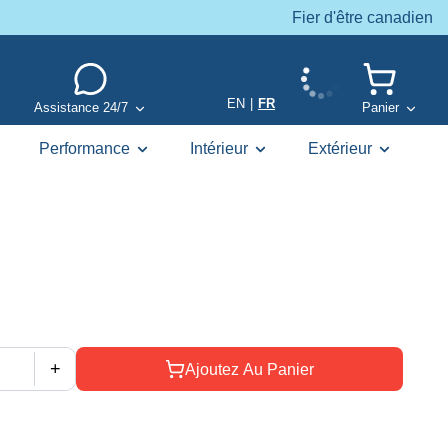
Fier d'être canadien
EN
|
FR
Assistance 24/7
Panier
Performance
Intérieur
Extérieur
+
Ajoutez Au Panier