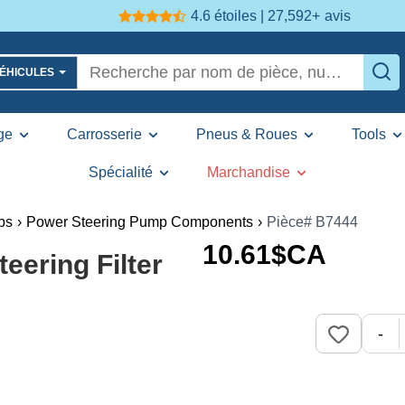
4.6 étoiles | 27,592+
avis
VÉHICULES
ge
Carrosserie
Pneus & Roues
Tools
Spécialité
Marchandise
ps
›
Power Steering Pump Components
›
Pièce# B7444
10
.61
$CA
eering Filter
-