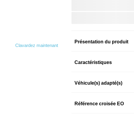
Présentation du produit
Clavardez maintenant
Information sur le prod
Caractéristiques
Véhicule(s) adapté(s)
SKU: 36p4xzqooe
Référence croisée EO