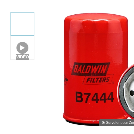
VIDÉO
Survoler pour Z