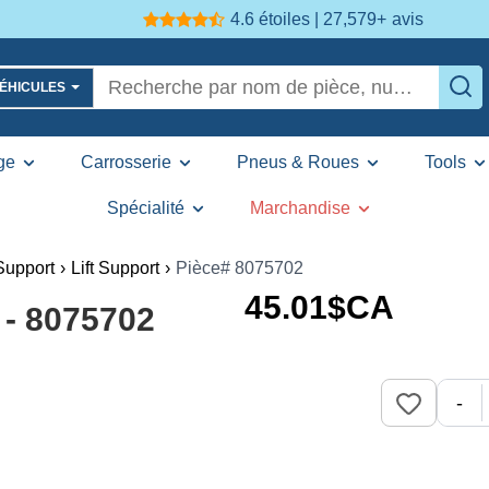
4.6 étoiles | 27,579+
avis
VÉHICULES
ge
Carrosserie
Pneus & Roues
Tools
Spécialité
Marchandise
 Support
›
Lift Support
›
Pièce# 8075702
45
.01
$CA
 - 8075702
-