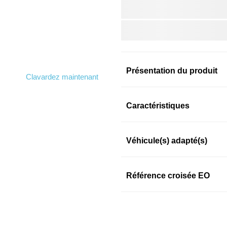
Présentation du produit
Clavardez maintenant
Information sur le prod
Caractéristiques
Véhicule(s) adapté(s)
SKU: e59p7ywm9n
Référence croisée EO