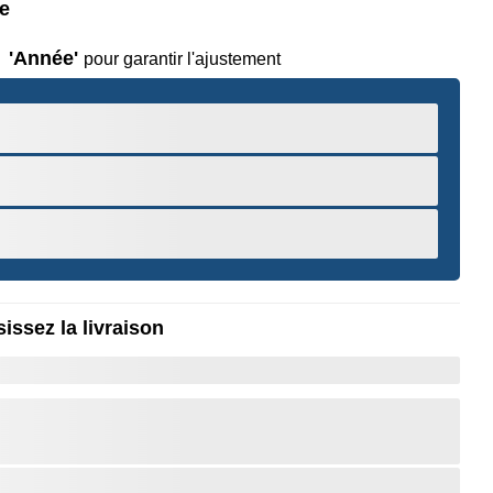
le
'Année'
pour garantir l'ajustement
issez la livraison
r pour Zoomer