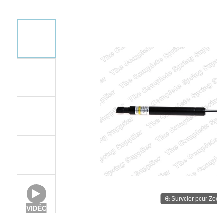
Survoler pour Z
VIDÉO