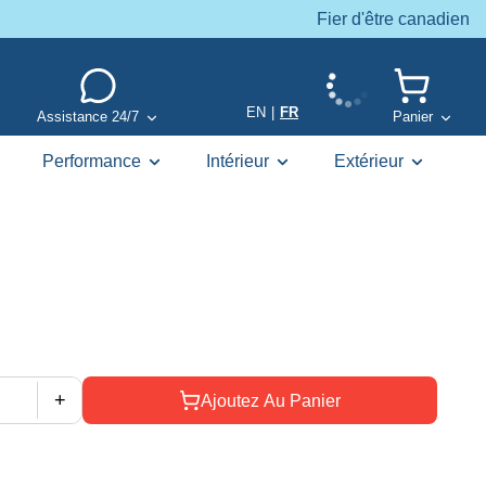
Fier d'être canadien
EN
|
FR
Assistance 24/7
Panier
Performance
Intérieur
Extérieur
+
Ajoutez Au Panier